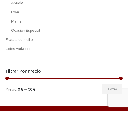
Abuela
Love
Mama
Ocasión Especial
Fruta a domicilio
Lotes variados
Filtrar Por Precio
Precio:
0 €
—
90 €
Filtrar
Precio
Precio
mínimo
máximo
Copyright 2025 © Hnos. Jiménez Cano Frutavila, S.L. - CIF: B-05153788 |
Aviso
Legal
|
Contacta con nosotros
|
Diseño web Avilasoft