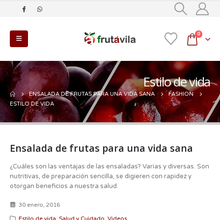
0
Estilo de vida
ENSALADA DE FRUTAS PARA UNA VIDA SANA
FASHION
ESTILO DE VIDA
Ensalada de frutas para una vida sana
¿Cuáles son las ventajas de las ensaladas? Varias y diversas. Son
nutritivas, de preparación sencilla, se digieren con rapidez y
otorgan beneficios a nuestra salud.
30 enero, 2016
Estilo de vida
,
Salud y Cuidado
,
Videos